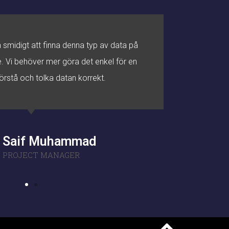
 smidigt att finna denna typ av data på
Hur
. Vi behöver mer göra det enkel för en
klart
örstå och tolka datan korrekt.
s
Saif Muhammad
PROJECT MANAGER