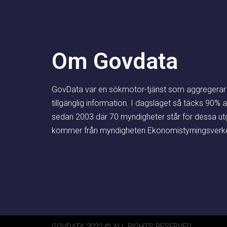
Hur pengarna spenderas av myndigh
Om Govdata
klart värt att diskutera. När det kom
så måste jag säga att de gjort en
GovData var en sökmotor-tjänst som aggregerar o
tillgänglig information. I dagsläget så täcks 90% a
sedan 2003 där 70 myndigheter står för dessa utgi
kommer från myndigheten Ekonomistyrningsverke
Melissa 
JOURNALIST
GOVDATA 2022 © ALL RIGHTS RESERVED.