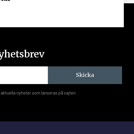
yhetsbrev
Skicka
 aktuella nyheter som lanseras på sajten.