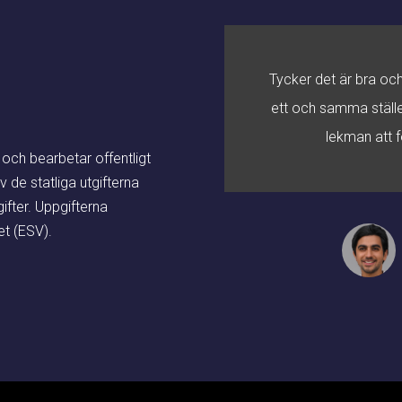
eter är något som är
Tycker det är bra och
mer till ESV och govdata
ett och samma ställe
 oerhört bra tjänst.
lekman att f
ch bearbetar offentligt
v de statliga utgifterna
fter. Uppgifterna
t (ESV).
Pomero