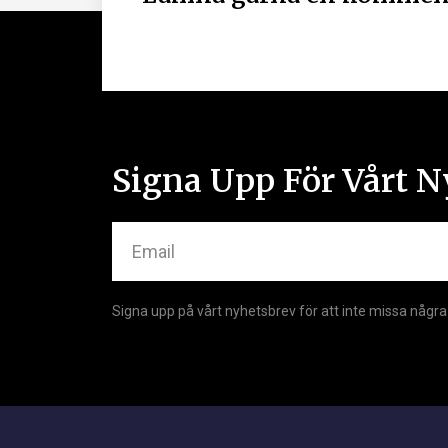
Signa Upp För Vårt N
Signa upp på vårt nyhetsbrev för att inte missa några