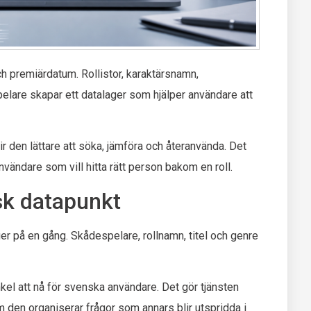
och premiärdatum. Rollistor, karaktärsnamn,
elare skapar ett datalager som hjälper användare att
ir den lättare att söka, jämföra och återanvända. Det
användare som vill hitta rätt person bakom en roll.
isk datapunkt
ger på en gång. Skådespelare, rollnamn, titel och genre
kel att nå för svenska användare. Det gör tjänsten
m den organiserar frågor som annars blir utspridda i