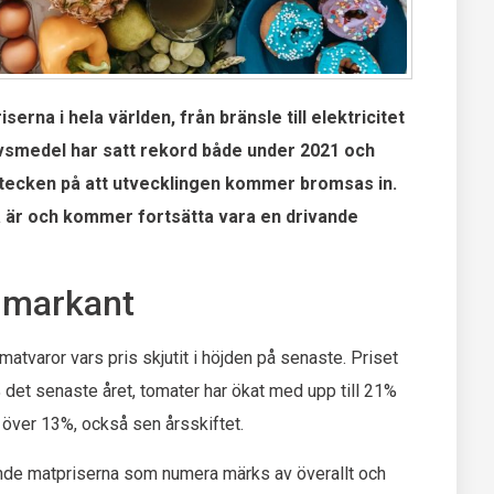
erna i hela världen, från bränsle till elektricitet
livsmedel har satt rekord både under 2021 och
a tecken på att utvecklingen kommer bromsas in.
a är och kommer fortsätta vara en drivande
 markant
tvaror vars pris skjutit i höjden på senaste. Priset
 det senaste året, tomater har ökat med upp till 21%
 över 13%, också sen årsskiftet.
ande matpriserna som numera märks av överallt och