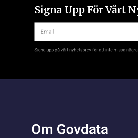
Signa Upp För Vårt N
Signa upp på vårt nyhetsbrev för att inte missa några
Hur pengarna spenderas av myndigh
Om Govdata
klart värt att diskutera. När det kom