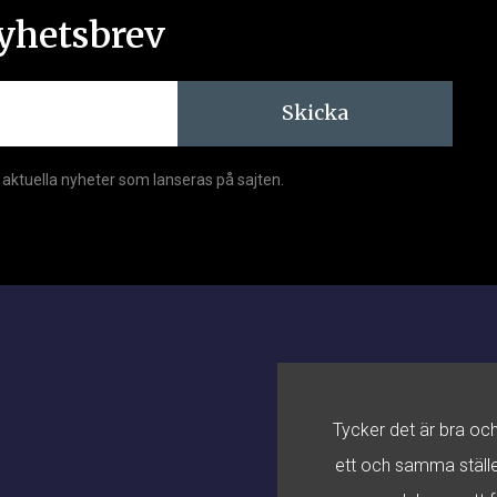
yhetsbrev
Skicka
 aktuella nyheter som lanseras på sajten.
eter är något som är
Tycker det är bra och
mer till ESV och govdata
ett och samma ställe